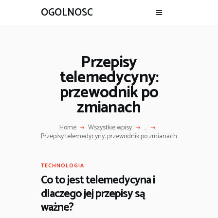
OGOLNOSC
Przepisy
telemedycyny:
przewodnik po
zmianach
Home
Wszystkie wpisy
...
Przepisy telemedycyny: przewodnik po zmianach
TECHNOLOGIA
Co to jest telemedycyna i
dlaczego jej przepisy są
ważne?