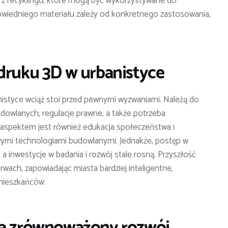
z recyklingu, które mogą być wykorzystywane do
wiedniego materiału zależy od konkretnego zastosowania,
druku 3D w urbanistyce
styce wciąż stoi przed pewnymi wyzwaniami. Należą do
dowlanych, regulacje prawne, a także potrzeba
 aspektem jest również edukacja społeczeństwa i
ymi technologiami budowlanymi. Jednakże, postęp w
 a inwestycje w badania i rozwój stale rosną. Przyszłość
rwach, zapowiadając miasta bardziej inteligentne,
mieszkańców.
 a zrównoważony rozwój