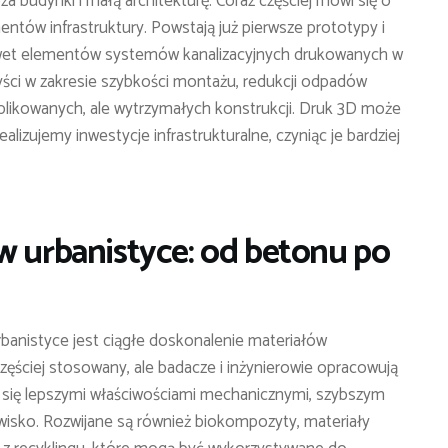
a budynki i małą architekturę. Coraz częściej mówi się o
ntów infrastruktury. Powstają już pierwsze prototypy i
nawet elementów systemów kanalizacyjnych drukowanych w
ści w zakresie szybkości montażu, redukcji odpadów
likowanych, ale wytrzymałych konstrukcji. Druk 3D może
alizujemy inwestycje infrastrukturalne, czyniąc je bardziej
w urbanistyce: od betonu po
anistyce jest ciągłe doskonalenie materiałów
zęściej stosowany, ale badacze i inżynierowie opracowują
ą się lepszymi właściwościami mechanicznymi, szybszym
sko. Rozwijane są również biokompozyty, materiały