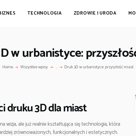
BIZNES
TECHNOLOGIA
ZDROWIE I URODA
MO
D w urbanistyce: przyszłoś
Home
Wszystkie wpisy
...
Druk 3D w urbanistyce: przyszłość miast
i druku 3D dla miast
 wizja, ale już realnie kształtująca się technologia, która
ardziej zrównoważonych, funkcjonalnych i estetycznych.