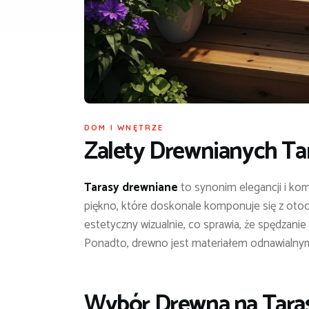
DOM I WNĘTRZE
Zalety Drewnianych T
Tarasy drewniane
to synonim elegancji i kom
piękno, które doskonale komponuje się z otoc
estetyczny wizualnie, co sprawia, że spędzani
Ponadto, drewno jest materiałem odnawialnym 
Wybór Drewna na Taras: