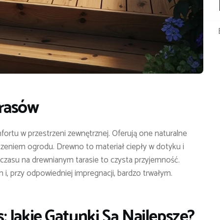
arasów
fortu w przestrzeni zewnętrznej. Oferują one naturalne
zeniem ogrodu. Drewno to materiał ciepły w dotyku i
e czasu na drewnianym tarasie to czysta przyjemność.
i, przy odpowiedniej impregnacji, bardzo trwałym.
 Jakie Gatunki Są Najlepsze?