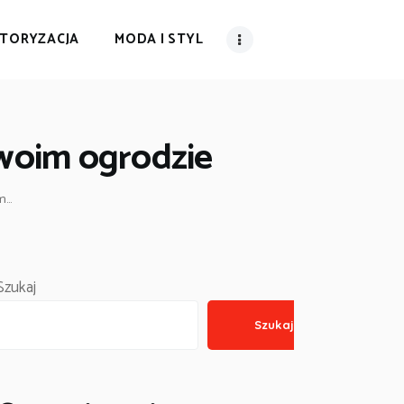
TORYZACJA
MODA I STYL
twoim ogrodzie
...
Szukaj
Szukaj