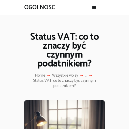
OGOLNOSC
Status VAT: co to
znaczy być
czynnym
podatnikiem?
Home
Wszystkie wpisy
...
Status VAT: co to znaczy być czynnym
podatnikiem?