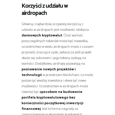
Korzyści z udziału w
airdropach
Główną i najbardziej oczywistą korzyścią z
udziału w airdropach jest możliwość zdobycia
darmowych kryptowalut
. Choć wartość
poszczególnych tokenów może być niewielka,
uczestnictwo w wielu airdropach może z czasem
przynieść znaczące zyski, zwłaszcza jeśli projekt
okaże się sukcesem i jego tokeny zyskają na
wartości. Dodatkowo, airdropy pozwalają na
poznawanie nowych projektów i
technologii
w przestrzeni blockchain, co może
poszerzyć wiedzę inwestora i otworzyć nowe
możliwości. Uczestnictwo w airdropach może
również być
sposobem na budowanie
portfela kryptowalutowego bez
konieczności początkowej inwestycji
finansowej
. Jest to forma nagrody za
zaangażowanie w ekosystem kryptowalut.