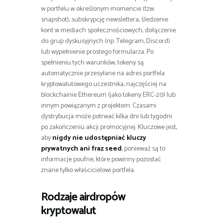
w portfelu w określonym momencie (tzw.
snapshot), subskrypcję newslettera, śledzenie
kont w mediach społecznościowych, dołączenie
do grup dyskusyjnych (np. Telegram, Discord)
lub wypełnienie prostego formularza. Po
spełnieniu tych warunków, tokeny są
automatycznie przesyłane na adres portfela
kryptowalutowego uczestnika, najczęściej na
blockchainie Ethereum (jako tokeny ERC-20) lub
innym powiązanym z projektem. Czasami
dystrybucja może potrwać kilka dni lub tygodni
po zakończeniu akcji promocyjnej. Kluczowe jest,
aby
nigdy nie udostępniać kluczy
prywatnych ani fraz seed
, ponieważ są to
informacje poufne, które powinny pozostać
znane tylko właścicielowi portfela.
Rodzaje airdropów
kryptowalut